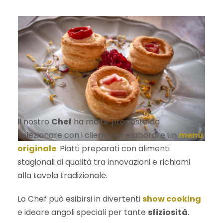
Il nostro
Chef
ha molte proposte da
selezionare con i clienti per elaborare un
menù
originale
. Piatti preparati con alimenti
stagionali di qualità tra innovazioni e richiami
alla tavola tradizionale.
Lo Chef può esibirsi in divertenti
show cooking
e ideare angoli speciali per tante
sfiziosità
.