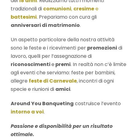
dei
18 anni
.
Realizziamo tutti i momenti
tradizionali di
comunioni
,
cresime
e
battesimi
. Prepariamo con cura gli
anniversari di matrimonio
.
Un aspetto particolare della nostra attività
sono le feste e i ricevimenti per
promozioni
di
lavoro, quelli per l’assegnazione di
riconoscimenti
e
premi
. In realtà non c’è limite
agli eventi che serviamo: feste per bambini,
allegre
feste di Carnevale
, incontri di ogni
specie e riunioni di
amici
.
Around You Banqueting
costruisce l’evento
intorno a voi
.
Passione e disponibilità per un risultato
ottimale.