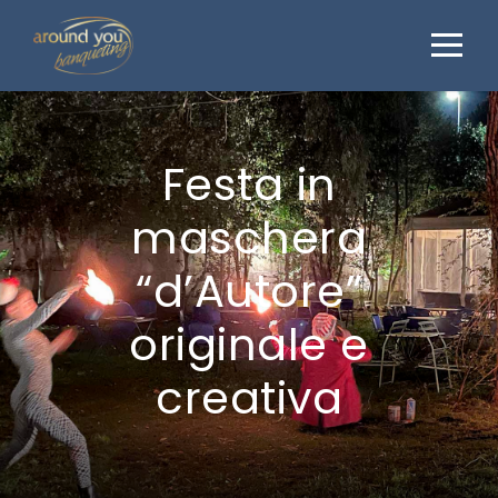
Festa in
maschera
“d’Autore”
originale e
creativa