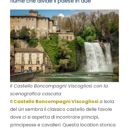
fiume che divide il paese in due
Il Castello Boncompagni Viscogliosi con la
scenografica cascata
Il
C
astello Boncompagni Viscogliosi
a Isola
del Liri sembra il classico castello delle favole
dove ci si aspetta di incontrare principi,
principesse e cavalieri. Questa location storica