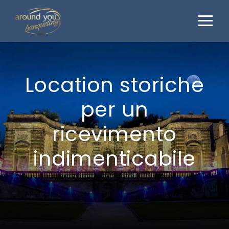
Location storiche
per un
ricevimento
indimenticabile