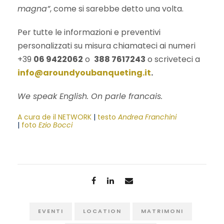
magna”
, come si sarebbe detto una volta.
Per tutte le informazioni e preventivi
personalizzati su misura chiamateci ai numeri
+39
06 9422062
o
388 7617243
o scriveteci a
info@aroundyoubanqueting.it
.
We speak English. On parle francais.
A cura de il NETWORK
|
testo
Andrea Franchini
|
foto
Ezio Bocci
EVENTI
LOCATION
MATRIMONI