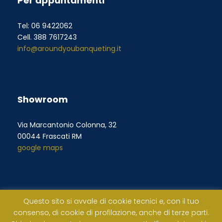
Per appuntamenti
Tel: 06 9422062
Cell. 388 7617243
info@aroundyoubanqueting.it
Showroom
Via Marcantonio Colonna, 32
00044 Frascati RM
google maps
Questo sito si avvale di cookie tecnici e, con il tuo
consenso, di cookie di profilazione, anche di terze parti.