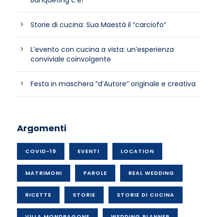
Banqueting c’è!
Storie di cucina: Sua Maestà il “carciofo”
L’evento con cucina a vista: un’esperienza
conviviale coinvolgente
Festa in maschera “d’Autore” originale e creativa
Argomenti
COVID-19
EVENTI
LOCATION
MATRIMONI
PAROLE
REAL WEDDING
RICETTE
STORIE
STORIE DI CUCINA
VILLA MONDRAGONE
WEDDING PLANNER