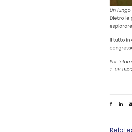
Un lungo 
Dietro le
esplorare
Il tutto i
congressu
Per infor
T: 06 942
Relate