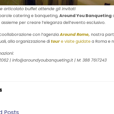
e articolato buffet attende gli invitati
 parole catering e banqueting,
Around You Banqueting
a
 assieme per creare l’eleganza dell’evento esclusivo.
n coollaborazione con l’agenzia
Around Rome,
nostra partne
ali, alla organizzazione di
tour
e visite guidate
a Roma e ne
mazioni:
2062 | info@aroundyoubanqueting.it | M: 388 7617243
d Posts