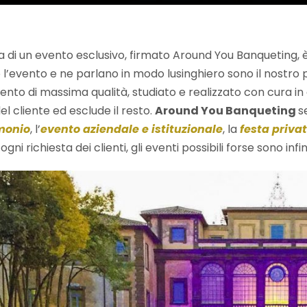
a di un evento esclusivo, firmato Around You Banqueting, è 
 l’evento e ne parlano in modo lusinghiero sono il nostro p
ento di massima qualità, studiato e realizzato con cura in o
del cliente ed esclude il resto.
Around You Banqueting
s
monio
, l’
evento aziendale e istituzionale
, la
festa priva
ogni richiesta dei clienti, gli eventi possibili forse sono infini