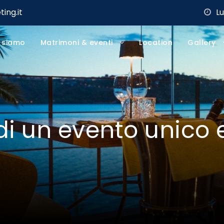
ing.it
L
 siamo
Matrimoni & eventi
Location
Gallery
di un evento unico 