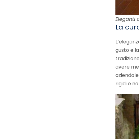
Eleganti 
La cur
L’eleganza
gusto e la
tradizion
avere menù
aziendal
rigidi e n