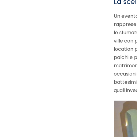
La sce
Un evento
rappresen
le sfumatu
ville con 
location 
palchi e p
matrimoni
occasioni
battesimi,
quali inv