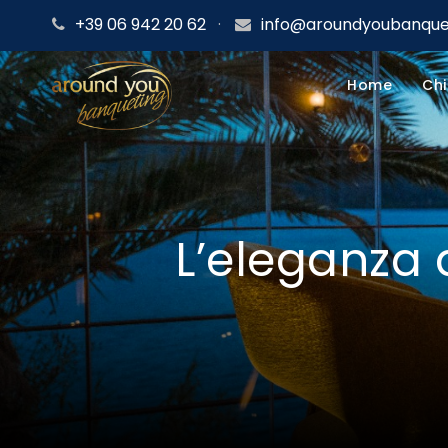
+39 06 942 20 62
·
info@aroundyoubanquet
Home
Chi
L’eleganza 