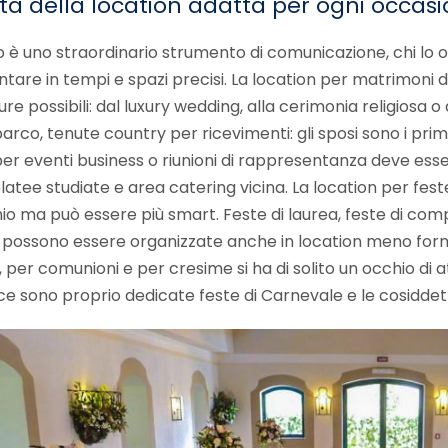
lta della location adatta per ogni occas
 è uno straordinario strumento di comunicazione, chi lo o
tare in tempi e spazi precisi. La location per matrimoni 
re possibili: dal luxury wedding, alla cerimonia religiosa o al
parco, tenute country per ricevimenti: gli sposi sono i pri
per eventi business o riunioni di rappresentanza deve ess
latee studiate e area catering vicina. La location per fes
o ma può essere più smart. Feste di laurea, feste di comp
 possono essere organizzate anche in location meno formal
 per comunioni e per cresime si ha di solito un occhio di at
ece sono proprio dedicate feste di Carnevale e le cosiddett