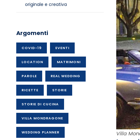
originale e creativa
Argomenti
COVID-19
EVENTI
LOCATION
MATRIMONI
PAROLE
REAL WEDDING
RICETTE
STORIE
STORIE DI CUCINA
VILLA MONDRAGONE
WEDDING PLANNER
Villa Mon