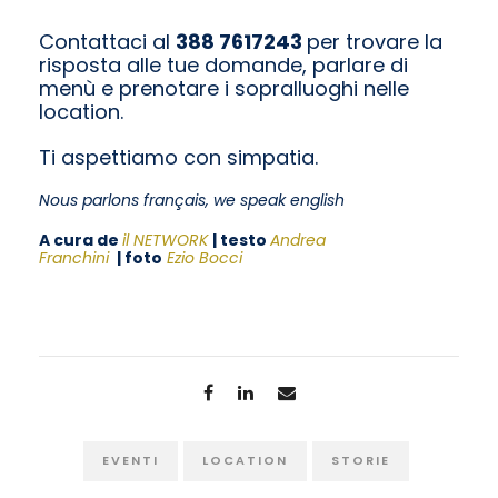
Contattaci al
388 7617243
per trovare la
risposta alle tue domande, parlare di
menù e prenotare i sopralluoghi nelle
location.
Ti aspettiamo con simpatia.
Nous parlons français, we speak english
A cura de
il NETWORK
| testo
Andrea
Franchini
| foto
Ezio Bocci
EVENTI
LOCATION
STORIE