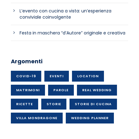
L’evento con cucina a vista: un’esperienza
conviviale coinvolgente
Festa in maschera “d’Autore” originale e creativa
Argomenti
COVID-19
EVENTI
LOCATION
MATRIMONI
PAROLE
REAL WEDDING
RICETTE
STORIE
STORIE DI CUCINA
VILLA MONDRAGONE
WEDDING PLANNER