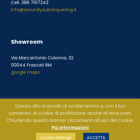
Cell. 388 7617243
info@aroundyoubanqueting.it
Showroom
Via Marcantonio Colonna, 32
00044 Frascati RM
google maps
Questo sito si avvale di cookie tecnici e, con il tuo
consenso, di cookie di profilazione, anche di terze parti.
Chiudendo questo banner acconsenti all'uso dei cookie.
Più informazioni
© Copyright 2021 - 2025
Bocci & Gagnon srl
- P.Iva (VAT)
IT13619001004, All Right Reserved
Cookie Settings
ACCETTA
Home
Privacy & Policy
Web Design:
ilNetwork