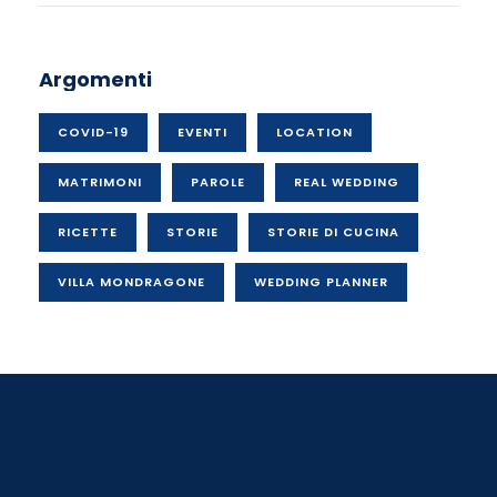
Argomenti
COVID-19
EVENTI
LOCATION
MATRIMONI
PAROLE
REAL WEDDING
RICETTE
STORIE
STORIE DI CUCINA
VILLA MONDRAGONE
WEDDING PLANNER